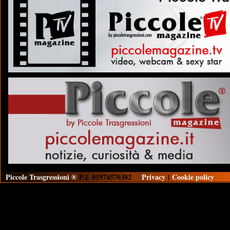
Piccole Trasgressioni ®
P.I. 01974570382
Privacy
|
Cookie policy