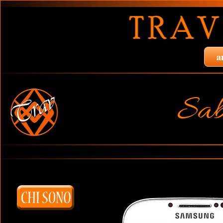
a
Sab