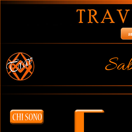
a
Sab