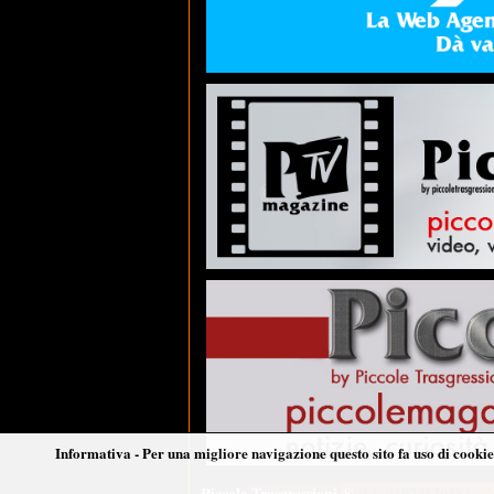
Informativa - Per una migliore navigazione questo sito fa uso di cookie 
Piccole Trasgressioni ®
P.I. 01974570382