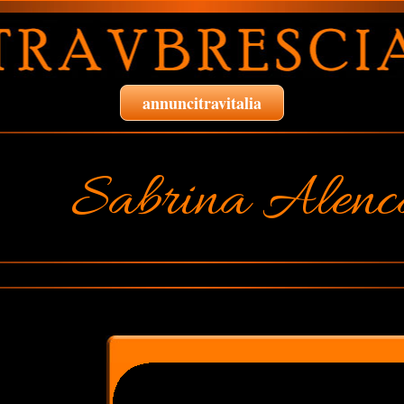
annuncitravitalia
Sabrina Alenc