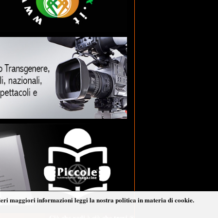
deri maggiori informazioni leggi la nostra politica in materia di cookie.
Ciò che vedi è ciò che trovi ®