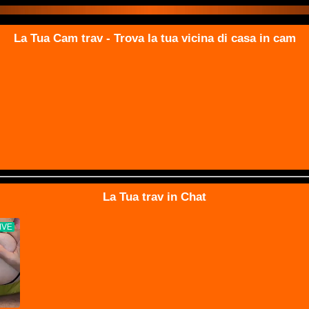
La Tua Cam trav - Trova la tua vicina di casa in cam
La Tua trav in Chat