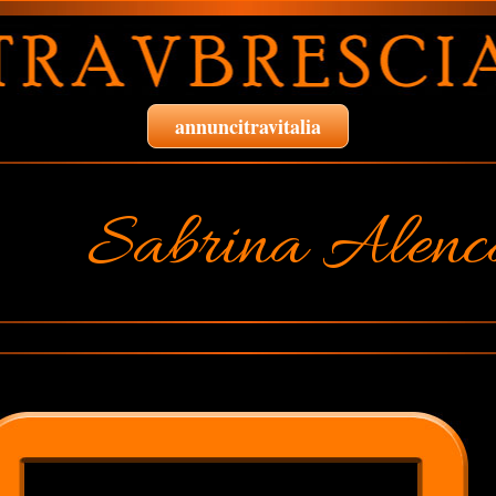
annuncitravitalia
Sabrina Alenc