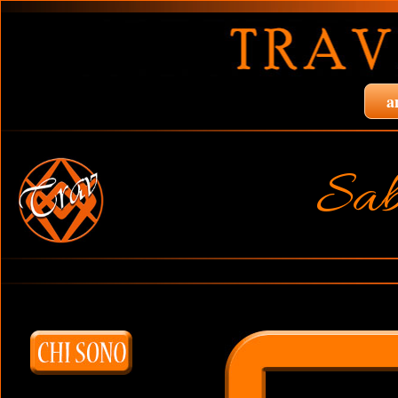
a
Sab