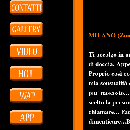
MILANO (Zona
Ti accolgo in a
di doccia.
Appen
Proprio così co
mia sensualità 
piu' nascosto..
scelto la perso
chiamare... Fac
dimenticare...Ba